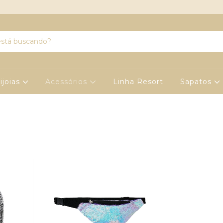
ijoias
Acessórios
Linha Resort
Sapatos