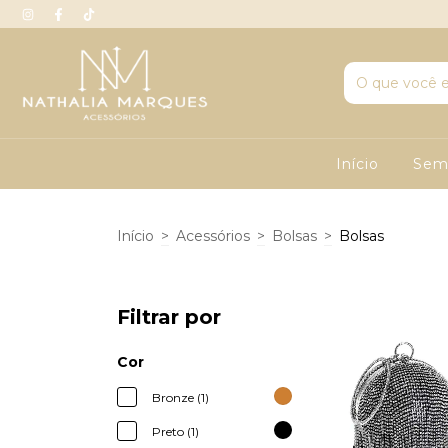
Início
Sem
Início
>
Acessórios
>
Bolsas
>
Bolsas
Filtrar por
Cor
Bronze (1)
Preto (1)