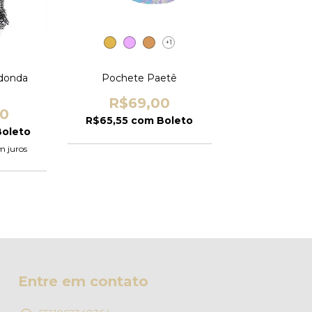
+1
edonda
Pochete Paetê
R$69,00
00
R$65,55
com
Boleto
Boleto
m juros
Entre em contato