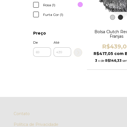
Rosa (1)
Furta Cor (1)
Bolsa Clutch R
Preço
Franjas
De
Até
R$439,
R$417,05
com
3
x de
R$146,33
se
Contato
Política de Privacidade