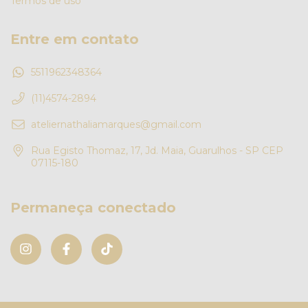
Termos de uso
Entre em contato
5511962348364
(11)4574-2894
ateliernathaliamarques@gmail.com
Rua Egisto Thomaz, 17, Jd. Maia, Guarulhos - SP CEP
07115-180
Permaneça conectado