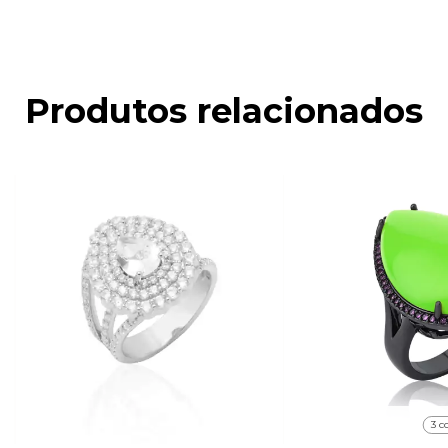
Produtos relacionados
3 c