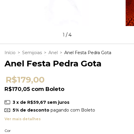
1
/
4
Início
>
Semijoias
>
Anel
>
Anel Festa Pedra Gota
Anel Festa Pedra Gota
R$179,00
R$170,05
com
Boleto
3
x de
R$59,67
sem juros
5% de desconto
pagando com Boleto
Ver mais detalhes
Cor