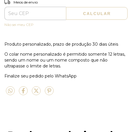
ALTERAR CEP
Entregas para o CEP:
Meios de envio
CALCULAR
Não sei meu CEP
Produto personalizado, prazo de produção 30 dias úteis
O colar nome personalizado é permitido somente 12 letras,
sendo um nome ou um nome composto que não
ultrapasse o limite de letras.
Finalize seu pedido pelo WhatsApp