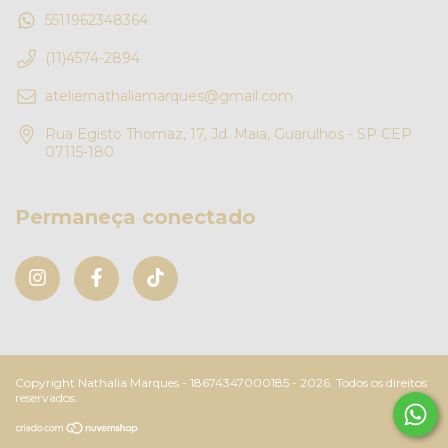
5511962348364
(11)4574-2894
ateliernathaliamarques@gmail.com
Rua Egisto Thomaz, 17, Jd. Maia, Guarulhos - SP CEP
07115-180
Permaneça conectado
Copyright Nathalia Marques - 18674347000185 - 2026. Todos os direitos
reservados.