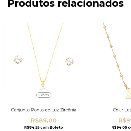
Produtos relacionados
2 cores
Conjunto Ponto de Luz Zircônia
Colar Let
R$89,00
R$9
R$84,55
com
Boleto
R$94,05
c