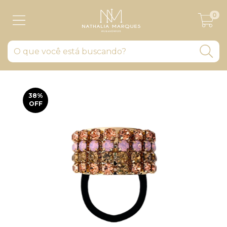
0
38
%
OFF