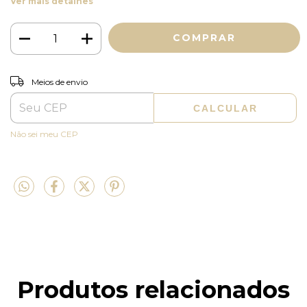
Ver mais detalhes
ALTERAR CEP
Entregas para o CEP:
Meios de envio
CALCULAR
Não sei meu CEP
Produtos relacionados