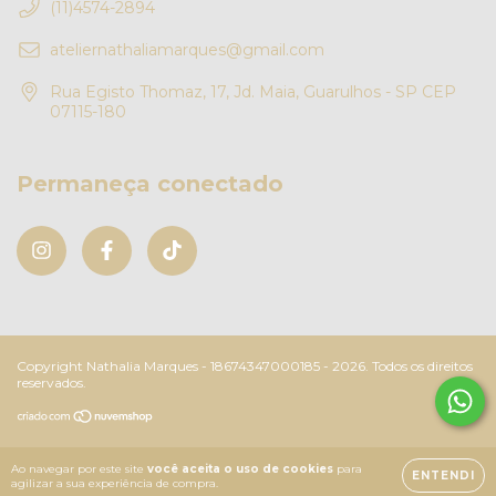
(11)4574-2894
ateliernathaliamarques@gmail.com
Rua Egisto Thomaz, 17, Jd. Maia, Guarulhos - SP CEP
07115-180
Permaneça conectado
Copyright Nathalia Marques - 18674347000185 - 2026. Todos os direitos
reservados.
Ao navegar por este site
você aceita o uso de cookies
para
ENTENDI
agilizar a sua experiência de compra.