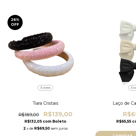
26
%
OFF
3 cores
3 c
Tiara Cristais
Laço de Ca
R$139,00
R$6
R$189,00
R$132,05
com
Boleto
R$65,55
c
2
x de
R$69,50
sem juros
COMPRAR